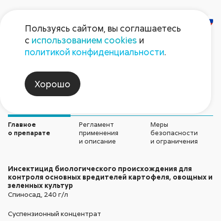
Пользуясь сайтом, вы соглашаетесь
с
использованием cookies
и
Жукоед Био
политикой конфиденциальности
.
Инсектициды
Хорошо
Главное
Регламент
Меры
о препарате
применения
безопасности
и описание
и ограничения
Инсектицид биологического происхождения для
контроля основных вредителей картофеля, овощных и
зеленных культур
Спиносад, 240 г/л
Суспензионный концентрат