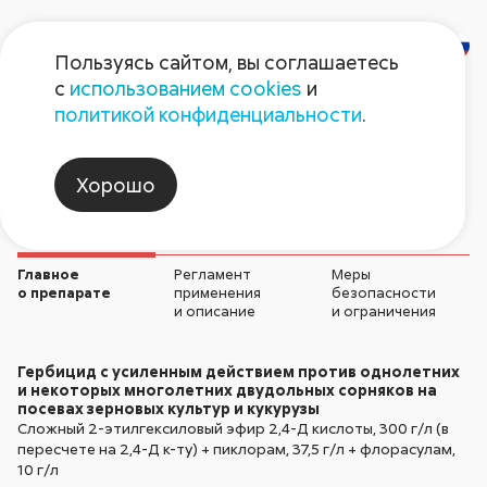
Пользуясь сайтом, вы соглашаетесь
с
использованием cookies
и
Балерина Форте
политикой конфиденциальности
.
Гербициды
Хорошо
Главное
Регламент
Меры
о препарате
применения
безопасности
и описание
и ограничения
Гербицид с усиленным действием против однолетних
и некоторых многолетних двудольных сорняков на
посевах зерновых культур и кукурузы
Сложный 2-этилгексиловый эфир
2,4-Д
кислоты,
300 г/л
(в
пересчете на
2,4-Д
к-ту) + пиклорам,
37,5 г/л
+ флорасулам,
10 г/л