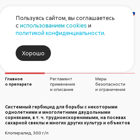
Пользуясь сайтом, вы соглашаетесь
с
использованием cookies
и
Хакер 300
политикой конфиденциальности
.
Гербициды
Хорошо
Главное
Регламент
Меры
о препарате
применения
безопасности
и описание
и ограничения
Системный гербицид для борьбы с некоторыми
однолетними и многолетними двудольными
сорняками, в т. ч. трудноискоренимыми, на посевах
сахарной свеклы и многих других культур и объектов
Клопиралид,
300 г/л