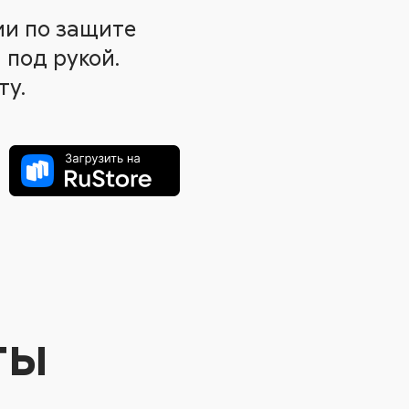
ии по защите
 под рукой.
ту.
ты