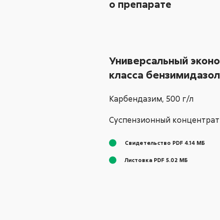
о препарате
Универсальный экон
класса бензимидазо
Карбендазим,
500 г/л
Суспензионный концентрат
Свидетельство PDF 4.14 МБ
Листовка PDF 5.02 МБ