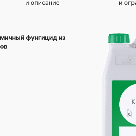
и описание
и огр
омичный фунгицид из
лов