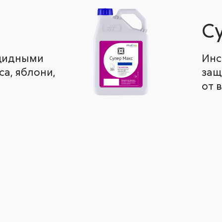
С
ицидными
Инс
а, яблони,
защ
от 