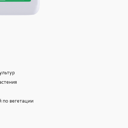
ультур
астения
й по вегетации