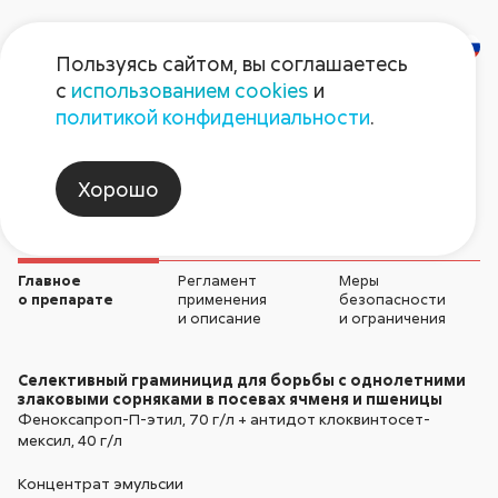
Пользуясь сайтом, вы соглашаетесь
с
использованием cookies
и
Ластик Экстра
политикой конфиденциальности
.
Гербициды
Хорошо
Главное
Регламент
Меры
о препарате
применения
безопасности
и описание
и ограничения
Селективный граминицид для борьбы с однолетними
злаковыми сорняками в посевах ячменя и пшеницы
Феноксапроп-П-этил,
70 г/л
+ антидот клоквинтосет-
мексил,
40 г/л
Концентрат эмульсии