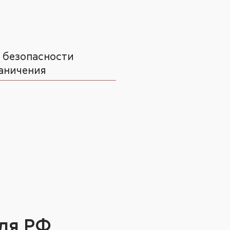
 безопасности
аничения
ля РФ