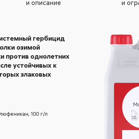
и описание
и огр
истемный гербицид
олки озимой
и против однолетних
исле устойчивых к
оторых злаковых
люфеникан,
100 г/л