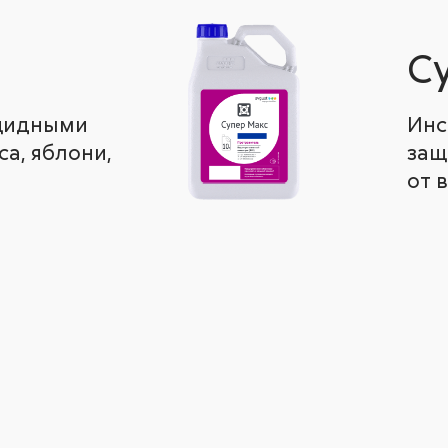
С
ицидными
Инс
а, яблони,
защ
от 