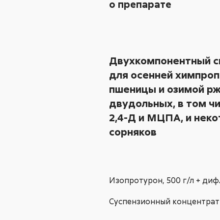
о препарате
Двухкомпонентный с
для осенней химпроп
пшеницы и озимой рж
двудольных, в том ч
2,4-Д и МЦПА, и нек
сорняков
Изопротурон,
500 г/л
+ диф
Суспензионный концентрат