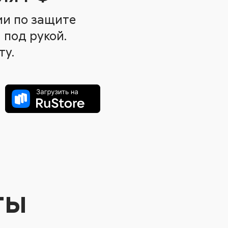
ии по защите
 под рукой.
ту.
ты