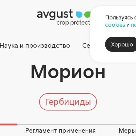
Пользуясь 
cookies
и
п
Хорошо
Наука и производство
Сервисы
Ком
Морион
Гербициды
Регламент применения
Меры