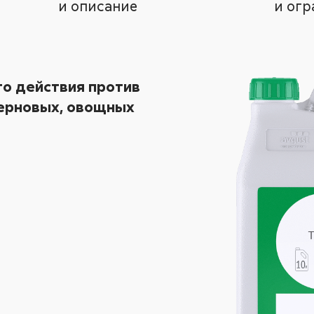
и описание
и огр
о действия против
зерновых, овощных