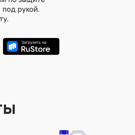
 под рукой.
ту.
ты