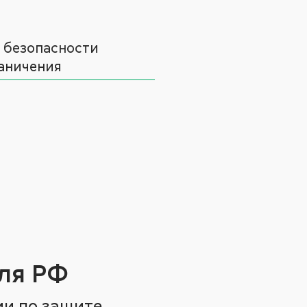
 безопасности
аничения
ля РФ
ии по защите