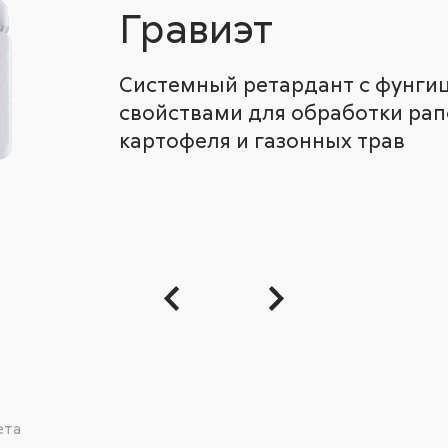
Гравиэт
Системный ретардант с фунг
свойствами для обработки рапс
картофеля и газонных трав
ета