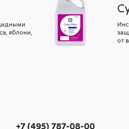
С
ицидными
Инс
а, яблони,
защ
от 
+7 (495) 787-08-00