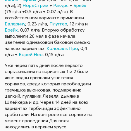
л/га); 2)
НордСтрим
+
Ракурс
+
Брейк
(75 г/га +0,5 л/га + 0,07 л/га). В
хозяйственном варианте применили
Балерину
, 0,23 л/га,
Плуггер
, 12 г/га и
Брейк
, 0,07 л/га. Вторую обработку
выполнили 26 мая в фазе начала
цветения одинаковой баковой смесью
на всех вариантах:
Колосаль Про
, 0,4
л/га +
Борей Нео
, 0,15 л/га.
Уже через пять дней после первого
опрыскивания на вариантах 1 и 2 были
явно видны признаки угнетения
сорняков, среди которых преобладали
гречишка вьюнковая, подмаренник
цепкий, гулявник Лезеля, дымянка
Шлейхера и др. Через 14 дней на всех
вариантах гербициды эффективно
сработали. На контроле все сорняки на
момент проведения Дня поля
находились в верхнем ярусе.