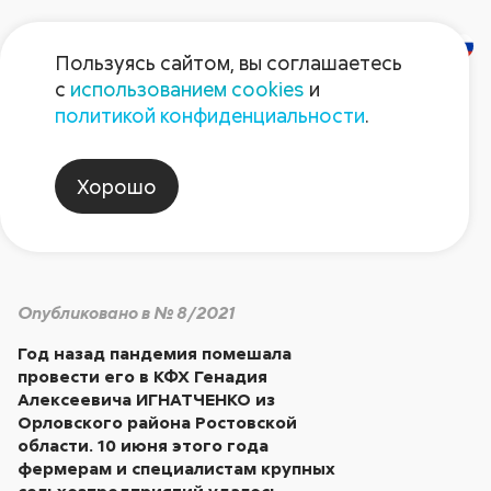
Пользуясь сайтом, вы соглашаетесь
с
использованием cookies
и
День поля в Орловке
политикой конфиденциальности
.
Хорошо
Встречи на поле
Опубликовано в № 8/2021
Год назад пандемия помешала
провести его в КФХ Генадия
Алексеевича ИГНАТЧЕНКО из
Орловского района Ростовской
области. 10 июня этого года
фермерам и специалистам крупных
сельхозпредприятий удалось