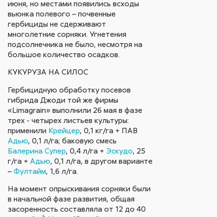
июня, но местами появились всходы
вьюнка полевого – почвенные
гербициды не сдерживают
многолетние сорняки. Угнетения
подсолнечника не было, несмотря на
большое количество осадков.
КУКУРУЗА НА СИЛОС
Гербицидную обработку посевов
гибрида Джоди той же фирмы
«Limagrain» выполнили 26 мая в фазе
трех - четырех листьев культуры:
применили
Крейцер
, 0,1 кг/га + ПАВ
Адью
, 0,1 л/га; баковую смесь
Балерина Супер
, 0,4 л/га +
Эскудо
, 25
г/га +
Адью
, 0,1 л/га, в другом варианте
–
Фултайм
, 1,6 л/га.
На момент опрыскивания сорняки были
в начальной фазе развития, общая
засоренность составляла от 12 до 40