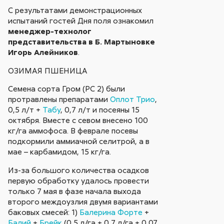
С результатами демонстрационных
испытаний гостей Дня поля ознакомил
менеджер-технолог
представительства в Б. Мартыновке
Игорь Алейников
.
ОЗИМАЯ ПШЕНИЦА
Семена сорта Гром (РС 2) были
протравлены препаратами
Оплот Трио
,
0,5 л/т +
Табу
, 0,7 л/т и посеяны 15
октября. Вместе с севом внесено 100
кг/га аммофоса. В феврале посевы
подкормили аммиачной селитрой, а в
мае – карбамидом, 15 кг/га.
Из-за большого количества осадков
первую обработку удалось провести
только 7 мая в фазе начала выхода
второго междоузлия двумя вариантами
баковых смесей: 1)
Балерина Форте
+
Балий
+
Брейк
(0,5 л/га + 0,7 л/га + 0,07