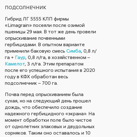
ПОДСОЛНЕЧНИК
Гибрид ЛГ 5555 КЛП фирмы
«Limagrain» посеяли после озимой
пшеницы 29 мая. В тот же день провели
опрыскивание почвенными
гербицидами. В опытном варианте
применили баковую смесь
Симба
, 0,8 л/
га +
Гаур
, 0,8 л/га, в хозяйственном –
Камелот
, 3 л/га. Этим препаратом
после его успешного испытания в 2020
году в КФХ обработан весь
подсолнечник – 700 га.
Почва перед опрыскиванием была
сухая, но на следующий день прошел
дождь, что обеспечило создание
надежного гербицидного «экрана». На
момент обработки поле было чистое
от однолетних злаковых и двудольных
сорняков. Таким оно оставалось и 10