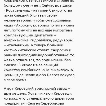
нормальной отечественной в стране по
большому счету нет. Сейчас вот даже
«Ростсельмаш» на грани банкротства
из-за санкций. Я сказал своим
механизаторам, чтобы они сохраняли
наши «Акросы», которым по пять - семь
лет, потому что на них еще импортные
комплектующие: двигатели –
американские, гидравлика, редукторы
– итальянские, а теперь большей
частью китайские ставят. «Акросы» и
раньше приходили недоработанные: то
жатка отвалится, то подшипники без
смазки… Сейчас из-за санкций
качество комбайнов РСМ снизилось, а
цены – я дешевле «John Deere» покупал
в свое время.
А вот Кировский тракторный завод –
другое дело. Хоть я и хаю «Кировец»,
но вижу, что у генерального директора
предприятия Сергея Серебрякова