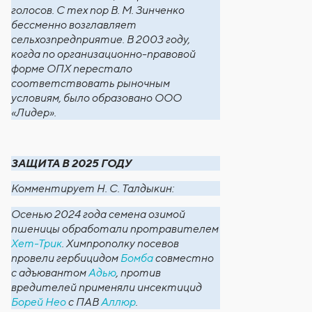
голосов. С тех пор В. М. Зинченко
бессменно возглавляет
сельхозпредприятие. В 2003 году,
когда по организационно-правовой
форме ОПХ перестало
соответствовать рыночным
условиям, было образовано ООО
«Лидер».
ЗАЩИТА В 2025 ГОДУ
Комментирует Н. С. Талдыкин:
Осенью 2024 года семена озимой
пшеницы обработали протравителем
Хет-Трик
. Химпрополку посевов
провели гербицидом
Бомба
совместно
с адъювантом
Адью
, против
вредителей применяли инсектицид
Борей Нео
с ПАВ
Аллюр
.