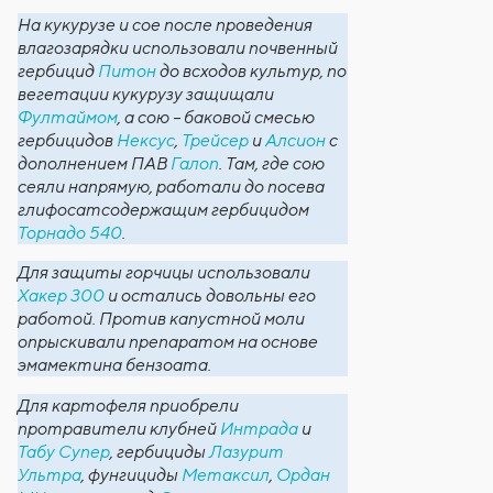
На кукурузе и сое после проведения
влагозарядки использовали почвенный
гербицид
Питон
до всходов культур, по
вегетации кукурузу защищали
Фултаймом
, а сою – баковой смесью
гербицидов
Нексус
,
Трейсер
и
Алсион
с
дополнением ПАВ
Галоп
. Там, где сою
сеяли напрямую, работали до посева
глифосатсодержащим гербицидом
Торнадо 540
.
Для защиты горчицы использовали
Хакер 300
и остались довольны его
работой. Против капустной моли
опрыскивали препаратом на основе
эмамектина бензоата.
Для картофеля приобрели
протравители клубней
Интрада
и
Табу Супер
, гербициды
Лазурит
Ультра
, фунгициды
Метаксил
,
Ордан