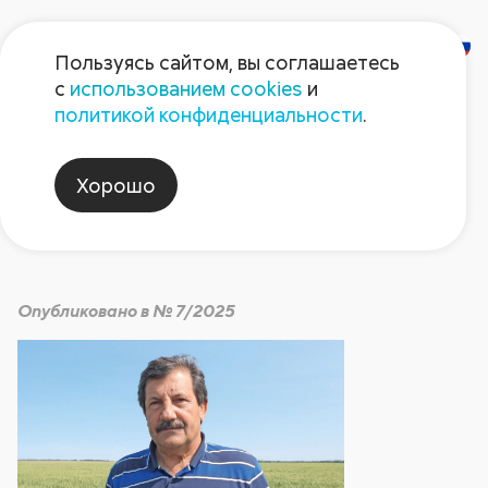
Пользуясь сайтом, вы соглашаетесь
с
использованием cookies
и
Дважды герой
политикой конфиденциальности
.
Хорошо
Герой номера
Опубликовано в № 7/2025