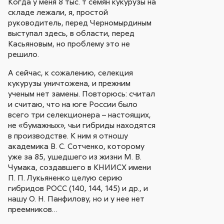
Когда у меня 8 тыс. т семян кукурузы на
складе лежали, я, простой
руководитель, перед Черномырдиным
выступал здесь, в области, перед
Касьяновым, но проблему это не
решило.
А сейчас, к сожалению, селекция
кукурузы уничтожена, и прежним
ученым нет замены. Повторюсь: считал
и считаю, что на юге России было
всего три селекционера – настоящих,
не «бумажных», чьи гибриды находятся
в производстве. К ним я отношу
академика В. С. Сотченко, которому
уже за 85, ушедшего из жизни М. В.
Чумака, создавшего в КНИИСХ имени
П. П. Лукьяненко целую серию
гибридов РОСС (140, 144, 145) и др., и
нашу О. Н. Панфилову, но и у нее нет
преемников…