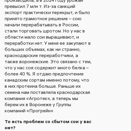
производила, а в 2024 году урожай
превысил 7 млн т. Из-за санкций
экспорт практически перекрыт, и было
принято грамотное решение – сою
начали перерабатывать в России,
стали торговать шротом. Но у нас в
области мало сои выращивают, и
переработки нет. У меня ее закупают в
больших объемах, как ни странно,
краснодарские переработчики, а
также воронежские. Это связано с тем,
что у нас соя содержит много белка –
более 40 %. Я отдаю предпочтение
канадским сортам именно потому, что
в них протеина больше. Раньше их
семена нам поставляла краснодарская
компания «Агротек», а теперь мы
берем их в Воронеже у Группы
компаний «Прогрейн».
То есть проблем со сбытом сои у вас
нет?