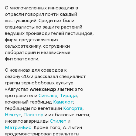
О многочисленных инновациях в
отрасли говорил почти каждый
выступающий. Среди них были
специалисты по защите растений
ведущих производителей пестицидов,
фирм, представляющих
сельхозтехнику, сотрудники
лабораторий и независимые
фитопатологи.
О новинках для соеводов к
сезону-2022 рассказал специалист
группы зернобобовых культур
«Августа»
Александр Лыгин
: это
протравители
Синклер
,
Тирада
,
почвенный гербицид
Камелот
;
гербициды по вегетации
Когорта
,
Нексус
,
Плектор
и их баковые смеси;
инсектоакарициды
Стилет
и
МатринБио
. Кроме того, А. Лыгин
продемонстрировал результаты