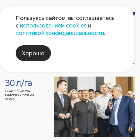
Пользуясь сайтом, вы соглашаетесь
с
использованием cookies
и
Газета
политикой конфиденциальности
.
«Поле Августа»
Хорошо
Номер газеты
Выставки и конференции
Архи
30 л/га
2026
Герой номера
2026
2025
2025
Август non-stop
2024
2024
202
202
средний расход
горючего в «Август-
Агро».