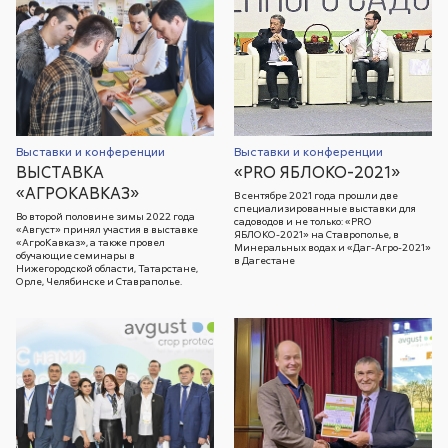
Выставки и конференции
Выставки и конференции
ВЫСТАВКА
«PRO ЯБЛОКО-2021»
«АГРОКАВКАЗ»
В сентябре 2021 года прошли две
специализированные выставки для
Во второй половине зимы 2022 года
садоводов и не только: «PRO
«Август» принял участия в выставке
ЯБЛОКО-2021» на Ставрополье, в
«АгроКавказ», а также провел
Минеральных водах и «Даг-Агро-2021»
обучающие семинары в
в Дагестане
Нижегородской области, Татарстане,
Орле, Челябинске и Ставраполье.