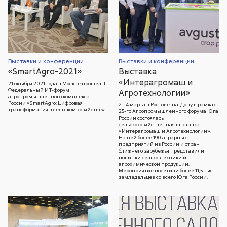
Выставки и конференции
Выставки и конференции
«SmartAgro-2021»
Выставка
«Интерагромаш и
21 октября 2021 года в Москве прошел III
Федеральный ИТ-форум
Агротехнологии»
агропромышленного комплекса
России «SmartAgro: Цифровая
2 - 4 марта в Ростове-на-Дону в рамках
трансформация в сельском хозяйстве».
25-го Агропромышленного форума Юга
России состоялась
сельскохозяйственная выставка
«Интерагромаш и Агротехнологии».
На ней более 190 аграрных
предприятий из России и стран
ближнего зарубежья представили
новинки сельхозтехники и
агрохимической продукции.
Мероприятие посетили более 11,5 тыс.
земледельцев со всего Юга России.