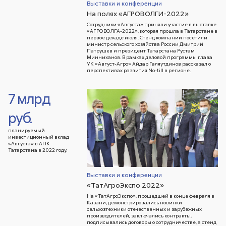
Выставки и конференции
На полях «АГРОВОЛГИ-2022»
Сотрудники «Августа» приняли участие в выставке
«АГРОВОЛГА-2022», которая прошла в Татарстане в
первое декаде июля. Стенд компании посетили
министр сельского хозяйства России Дмитрий
Патрушев и президент Татарстана Рустам
Минниханов. В рамках деловой программы глава
УК «Август-Агро» Айдар Галяутдинов рассказал о
перспективах развития No-till в регионе.
7 млрд
руб.
планируемый
инвестиционный вклад
«Августа» в АПК
Татарстана в 2022 году.
Выставки и конференции
«ТатАгроЭкспо 2022»
На «ТатАгроЭкспо», прошедшей в конце февраля в
Казани, демонстрировались новинки
сельхозтехники отечественных и зарубежных
производителей, заключались контракты,
подписывались договоры о сотрудничестве, а стенд