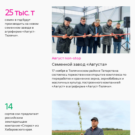
25 тыс. т
семян в год будут
производить на новом
семенном заводе в
агрофирме «Август-
Тюлячи».
Август non-stop
Семенной завод «Августа»
17 ноября в Тюлячинском районе Татарстана
состоялось торжественное открытие комплекса по
переработке и хранению зерна, зернобобовых и
масличных культур, построенного компанией
«Август» в агрофирме «Август-Тюлячи».
14
сортов сои предлагает
российским
земледельцам
компания «Спорос» из
Хабаровского края.