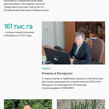
Фултайм в Ставропольском крае
рассказывает менеджер-технолог
представительства «Августа» в с.
Кочубеевское Екатерина Мурынкина.
161 тыс. га
– посевы озимого ячменя
в Беларуси в 2023 году.
Наука
Ячмень в Беларуси
О новых сортах и проблемах защиты этой культуры
рассказал руководитель отдела ячменя НПЦ НАН
Беларуси по земледелию Александр
Александрович ЗУБКОВИЧ.