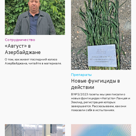
Сотрудничество
«Август» в
Азербайджане
О том, как живет последний колхоз
Азербайджана, читайте в материале.
Препараты
Новые фунгициды в
действии
В № 5/2023 газеты мы уже писали о
новых фунгицидах «Августа» Ланцея и
Эвклид, регистрация которых
завершается. Рассказываем, как они
показали себя в испытаниях.