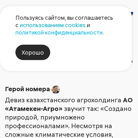
Пользуясь сайтом, вы соглашаетесь
с
использованием cookies
и
Газета
политикой конфиденциальности
.
«Поле Августа»
Хорошо
Газета №12 2023
Рубрики и темы статей
Арх
Герой номера
2026
Герой номера
2026
2025
2025
Август non-stop
2024
2024
202
202
Девиз казахстанского агрохолдинга
АО
«Атамекен-Агро»
звучит так: «Создано
природой, приумножено
профессионалами». Несмотря на
сложные климатические условия,