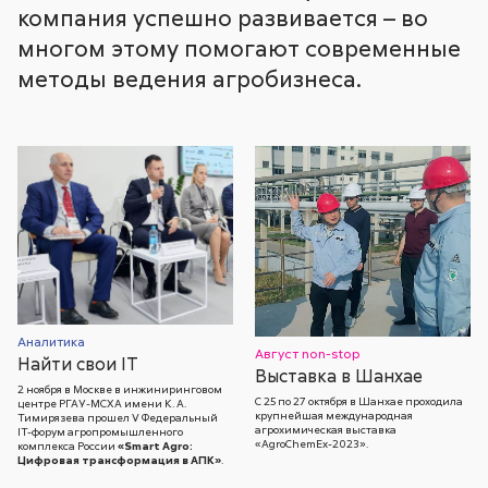
компания успешно развивается – во
многом этому помогают современные
методы ведения агробизнеса.
Аналитика
Август non-stop
Найти свои IT
Выставка в Шанхае
2 ноября в Москве в инжиниринговом
С 25 по 27 октября в Шанхае проходила
центре РГАУ-МСХА имени К. А.
крупнейшая международная
Тимирязева прошел V Федеральный
агрохимическая выставка
IT-форум агропромышленного
«AgroСhemEx-2023».
комплекса России
«Smart Agro:
Цифровая трансформация в АПК»
.