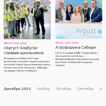
Август non-stop
Август non-stop
Агрофорум в Сибири
«Август-Алабуга»
глазами школьников
С 8 по 10 ноября в МВК «Новосибирск
Экспоцентр» состоялась
В середине октября 2023 года
Международная агропромышленная
делегация учеников старших классов и
выставка «Сибирская аграрная
учителей Новой Черноголовской школы
неделя».
(НЧШ) посетила Татарстан, побывав
на заводе «Август-Алабуга».
Декабрь
2023
Ноябрь
Октябрь
Сентябрь
Авг