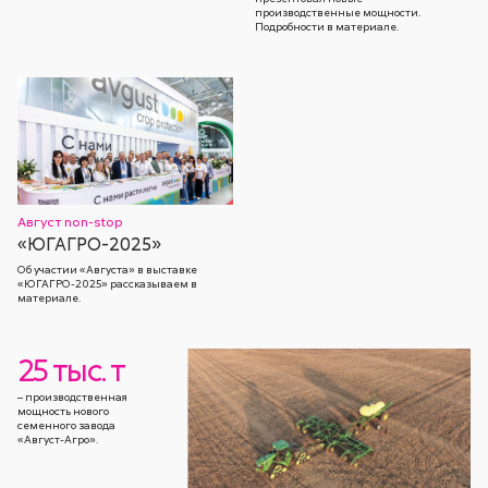
производственные мощности.
Подробности в материале.
Август non-stop
«ЮГАГРО-2025»
Об участии «Августа» в выставке
«ЮГАГРО-2025» рассказываем в
материале.
25 тыс. т
– производственная
мощность нового
семенного завода
«Август-Агро».