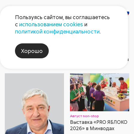
Пользуясь сайтом, вы соглашаетесь
с
использованием cookies
и
Газета
политикой конфиденциальности
.
«Поле Августа»
Хорошо
Номер газеты
Август non-stop
Архив номер
2026
Герой номера
2026
2025
2025
Август non-stop
2024
2024
202
202
Август non-stop
Выставка «PRO ЯБЛОКО
2026» в Минводах