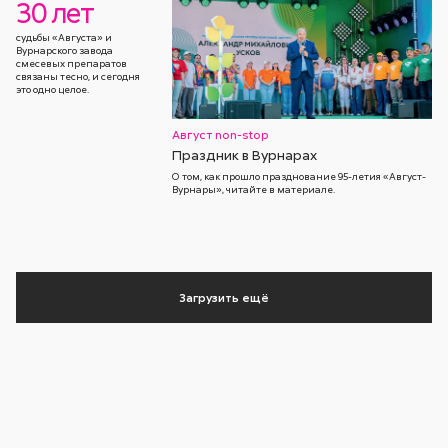
30 лет
судьбы «Августа» и
Вурнарского завода
смесевых препаратов
связаны тесно, и сегодня
это одно целое.
Август non-stop
Праздник в Вурнарах
О том, как прошло празднование 95-летия «Август-
Вурнары», читайте в материале.
Загрузить ещё