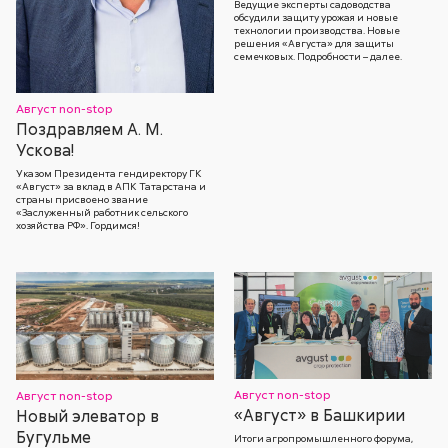
Ведущие эксперты садоводства
обсудили защиту урожая и новые
технологии производства. Новые
решения «Августа» для защиты
семечковых. Подробности – далее.
Август non-stop
Поздравляем А. М.
Ускова!
Указом Президента гендиректору ГК
«Август» за вклад в АПК Татарстана и
страны присвоено звание
«Заслуженный работник сельского
хозяйства РФ». Гордимся!
Август non-stop
Август non-stop
«Август» в Башкирии
Новый элеватор в
Бугульме
Итоги агропромышленного форума,