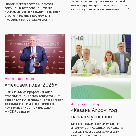
защита сельхозкультур от капустной
Второй мегаэлеватор «Августа»
моли и других вредных объектов. Что
запущен в Татарстане. Почему
интересует аграриев Башкортостана?
«Бугульма-Зернопродукт» называют
стратегическим проектом для
Поволжья? Репортаж с открытия.
Август non-stop
«Человек года-2025»
Признание от профессионалов
отрасли: гендиректор «Августа» А. М.
Усков получил награду «Человек года»
за создание НИЦ в Черноголовке,
Август non-stop
крупнейшей частной площадки
«Казань Агро»: год
НИОКР в стране.
начался успешно
Цифровизация, беспилотники и
агротуризм: «Казань Агро» задала
тренды нового сезона. «Август»
презентовал новые