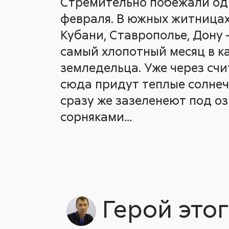
Стремительно побежали од
февраля. В южных житницах
Кубани, Ставрополье, Дону –
самый хлопотный месяц в к
земледельца. Уже через сч
сюда придут теплые солнеч
сразу же зазеленеют под о
сорняками…
Герой это