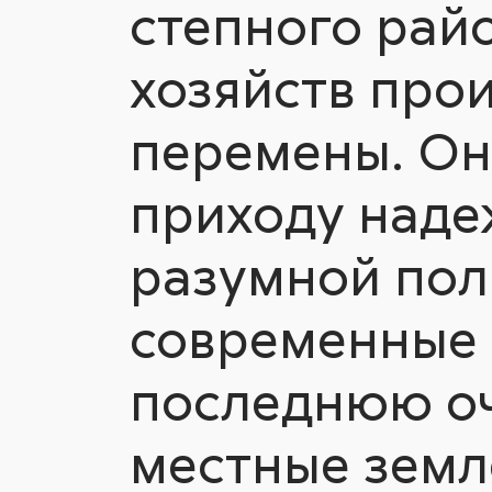
степного райо
хозяйств про
перемены. Он
приходу наде
разумной поли
современные т
последнюю оч
местные земл