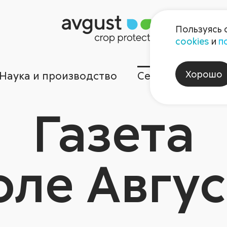
Пользуясь 
cookies
и
п
Хорошо
Наука и производство
Сервисы
Ком
Газета
оле Авгус