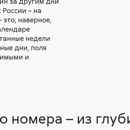
ин за другим дни
 России – на
 это, наверное,
алендаре
итанные недели
ные дни, поля
зимыми и
го номера – из глу