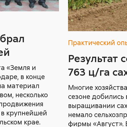
обрал
Практический оп
ей
Результат 
та «Земля и
763 ц/га с
даре, в конце
ла материал
Многие хозяйств
вом, несколько
сезоне добились 
 продвижения
выращивании сах
 в крупнейшей
немало сельхозп
льском крае.
фирмы «Август». 