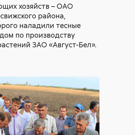
ющих хозяйств – ОАО
свижского района,
орого наладили тесные
одом по производству
астений ЗАО «Август-Бел».