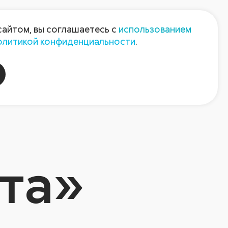
Пресс-центр
Контакты
сайтом, вы соглашаетесь с
использованием
олитикой конфиденциальности
.
пания
Август-Агро
та»