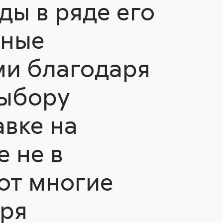
ды в ряде его
тные
ми благодаря
выбору
авке на
е не в
ют многие
аря