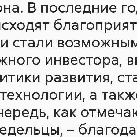
на. В последние го
исходят благоприя
и стали возможны
жного инвестора, 
тики развития, ст
ехнологии, а такж
ередь, как отмеча
едельцы, – благод