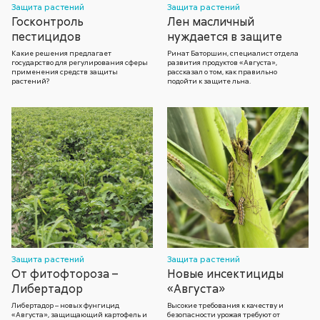
Защита растений
Защита растений
Госконтроль
Лен масличный
пестицидов
нуждается в защите
Какие решения предлагает
Ринат Баторшин, специалист отдела
государство для регулирования сферы
развития продуктов «Августа»,
применения средств защиты
рассказал о том, как правильно
растений?
подойти к защите льна.
Защита растений
Защита растений
От фитофтороза –
Новые инсектициды
Либертадор
«Августа»
Либертадор – новых фунгицид
Высокие требования к качеству и
«Августа», защищающий картофель и
безопасности урожая требуют от