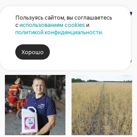
Пользуясь сайтом, вы соглашаетесь
с
использованием cookies
и
Газета
политикой конфиденциальности
.
«Поле Августа»
Хорошо
Номер газеты
Защита растений
Архив номер
2026
Герой номера
2026
2025
2025
Август non-stop
2024
2024
202
202