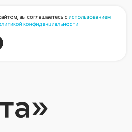
Пресс-центр
Контакты
сайтом, вы соглашаетесь с
использованием
олитикой конфиденциальности
.
пания
Август-Агро
та»