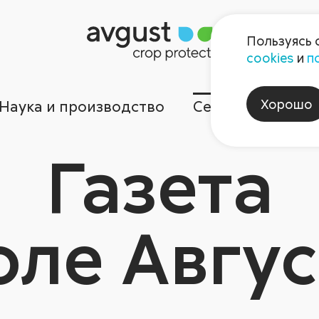
Пользуясь 
cookies
и
п
Хорошо
Наука и производство
Сервисы
Ком
Газета
оле Авгус