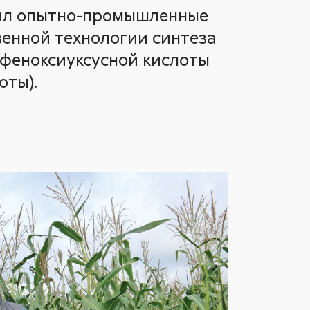
ил опытно-промышленные
венной технологии синтеза
рфеноксиуксусной кислоты
оты).