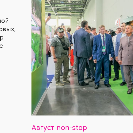
ной
овых,
ур
е
Август non-stop