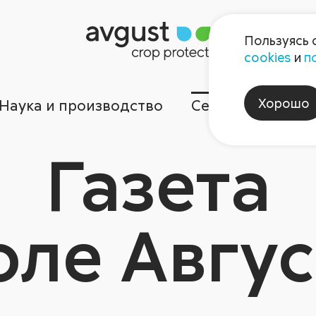
Пользуясь 
cookies
и
п
Хорошо
Наука и производство
Сервисы
Ком
Газета
оле Авгус