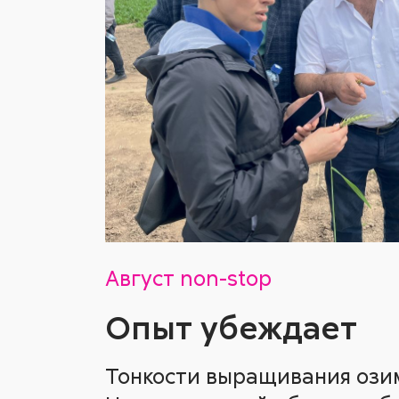
Август non-stop
Опыт убеждает
Тонкости выращивания озим