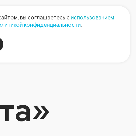
Пресс-центр
Контакты
сайтом, вы соглашаетесь с
использованием
олитикой конфиденциальности
.
пания
Август-Агро
та»