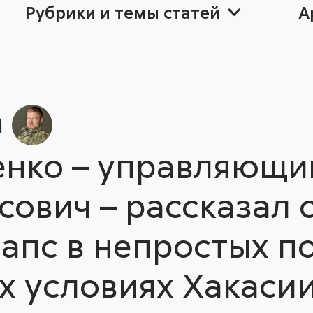
Рубрики и темы статей
А
ра
25
25
Август non-st
2024
2024
20
20
а
енко – управляющи
Прогресс
Агро
ович – рассказал о
апс в непростых п
х условиях Хакасии