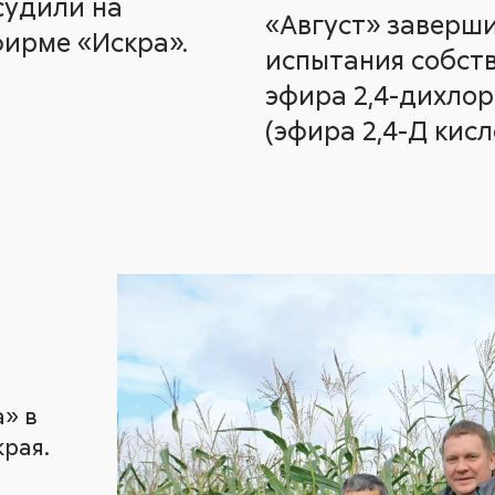
судили на
«Август» заверш
фирме «Искра».
испытания собст
эфира 2,4-дихло
(эфира 2,4-Д кисл
» в
рая.