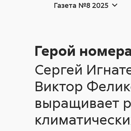
Газета №8 2025
2026
Герой номе
2026
20
20
Герой номер
Сергей Игнат
Ещё теги
Ещё теги
Аналитика
Виктор Феликс
выращивает р
Ещё теги
климатически