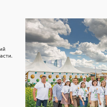
ий
асти.