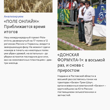
Анализируем
«ПОЛЕ ОНЛАЙН»:
Приближается время
итогов
Наш международный проект Pole-
online, развернутый на 17 полях в 12
регионах России и Украины, входит в
завершающую фазу. На момент сдачи
номера в печать на некоторых полях
уже убран урожай, на остальных – до
«ДОНСКАЯ
уборки остаются последние дни или,
ФОРМУЛА-1»: в восьмой
как на свекловичных плантациях – два-
три месяца.
раз, и снова с
приростом
Недавно в Ростовской области в
восьмой раз состоялись гонки на
тракторах «Бизон-Трек-Шоу»,
организованные компанией «Бизон» –
крупнейшим на Юге России
поставщиком сельхозтехники и
запчастей.