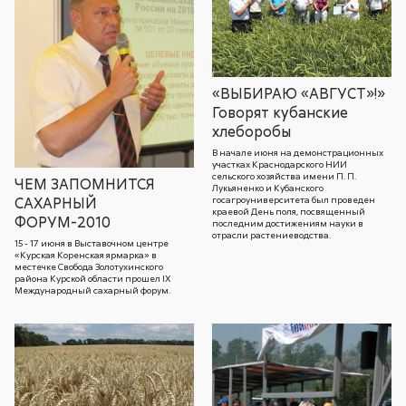
«ВЫБИРАЮ «АВГУСТ»!»
Говорят кубанские
хлеборобы
В начале июня на демонстрационных
участках Краснодарского НИИ
сельского хозяйства имени П. П.
ЧЕМ ЗАПОМНИТСЯ
Лукьяненко и Кубанского
госагроуниверситета был проведен
САХАРНЫЙ
краевой День поля, посвященный
ФОРУМ-2010
последним достижениям науки в
отрасли растениеводства.
15 - 17 июня в Выставочном центре
«Курская Коренская ярмарка» в
местечке Свобода Золотухинского
района Курской области прошел IX
Международный сахарный форум.