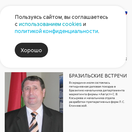
Пользуясь сайтом, вы соглашаетесь
с
использованием cookies
и
Газета
политикой конфиденциальности
.
«Поле Августа»
Хорошо
Газета №8 2010
Рубрики и темы статей
Архи
БРАЗИЛЬСКИЕ ВСТРЕЧИ
В середине июля состоялась
2026
Герой номера
2026
2025
2025
Август non-stop
2024
2024
202
202
пятидневная деловая поездка в
Бразилию начальника департамента
маркетинга фирмы «Август» С. В.
Косырева и начальника отдела
разработки препаративных форм Л. С.
Елиневской.