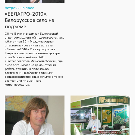
Встречи на поле
«БЕЛАГРО-2010».
Белорусское село на
подъеме
С 8 по 13 июня в рамках Белорусской
агропромышленной недели состоялась
юбилейная 20-я Международная
специализированная выставка
«Белагро-2010». Она проходила в
Национальном выставочном центре
«БелЭкспо» и на базе ОАО
«Гастелловское» Минской области, где
была организована демонстрация
работы техники в поле, показ
достижений в области селекции
сельскохозяйственных культур, а также
экспозиция племенного
животноводства.