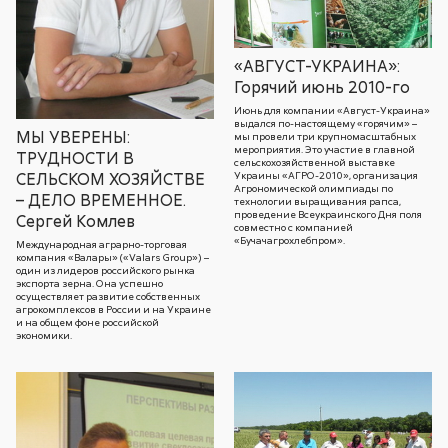
«АВГУСТ-УКРАИНА»:
Горячий июнь 2010-го
Июнь для компании «Август-Украина»
выдался по-настоящему «горячим» –
МЫ УВЕРЕНЫ:
мы провели три крупномасштабных
мероприятия. Это участие в главной
ТРУДНОСТИ В
сельскохозяйственной выставке
Украины «АГРО-2010», организация
СЕЛЬСКОМ ХОЗЯЙСТВЕ
Агрономической олимпиады по
– ДЕЛО ВРЕМЕННОЕ.
технологии выращивания рапса,
проведение Всеукраинского Дня поля
Сергей Комлев
совместно с компанией
«Бучачагрохлебпром».
Международная аграрно-торговая
компания «Валары» («Valars Group») –
один из лидеров российского рынка
экспорта зерна. Она успешно
осуществляет развитие собственных
агрокомплексов в России и на Украине
и на общем фоне российской
экономики.