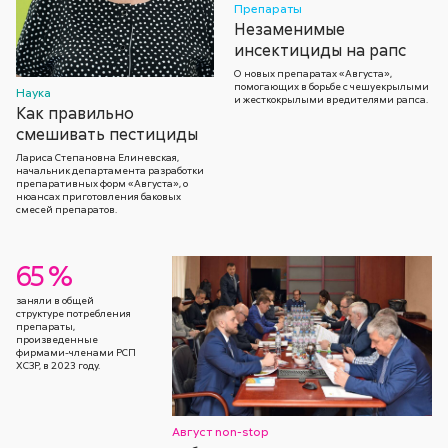
Препараты
Незаменимые
инсектициды на рапс
О новых препаратах «Августа»,
помогающих в борьбе с чешуекрылыми
Наука
и жесткокрылыми вредителями рапса.
Как правильно
смешивать пестициды
Лариса Степановна Елиневская,
начальник департамента разработки
препаративных форм «Августа», о
нюансах приготовления баковых
смесей препаратов.
65 %
заняли в общей
структуре потребления
препараты,
произведенные
фирмами-членами РСП
ХСЗР, в 2023 году.
Август non-stop