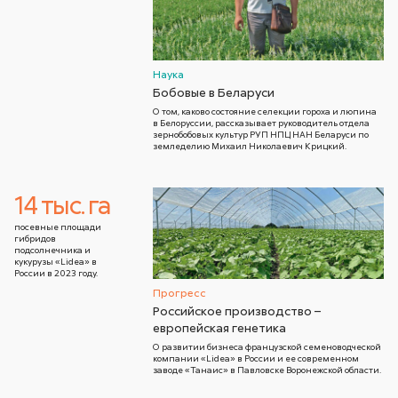
Наука
Бобовые в Беларуси
О том, каково состояние селекции гороха и люпина
в Белоруссии, рассказывает руководитель отдела
зернобобовых культур РУП НПЦ НАН Беларуси по
земледелию Михаил Николаевич Крицкий.
14 тыс. га
посевные площади
гибридов
подсолнечника и
кукурузы «Lidea» в
России в 2023 году.
Прогресс
Российское производство –
европейская генетика
О развитии бизнеса французской семеноводческой
компании «Lidea» в России и ее современном
заводе «Танаис» в Павловске Воронежской области.