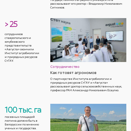
рассказывает его ректор – Владимир Николаевич
Ситников.
> 25
сотрудников
ставропольского и
кочубеевского
представительств
«Августа» окончили
Институт агробиологии
и природных ресурсов
СтГАУ.
Сотрудничество
Как готовят агрономов
О партнерстве Института агробиологии и
природных ресурсов СтГАУ и «Августа»
рассказывает доктор сельскохозяйственных наук,
профессор РАН Александр Николаевич Есаулко.
100 тыс. га
посевных площадей
люпина должно быть в
Белоруссии по мнению
ученых и государства.