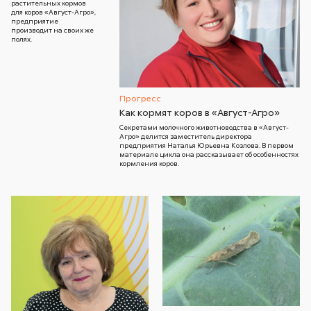
растительных кормов
для коров «Август-Агро»,
предприятие
производит на своих же
полях.
Прогресс
Как кормят коров в «Август-Агро»
Секретами молочного животноводства в «Август-
Агро» делится заместитель директора
предприятия Наталья Юрьевна Козлова. В первом
материале цикла она рассказывает об особенностях
кормления коров.