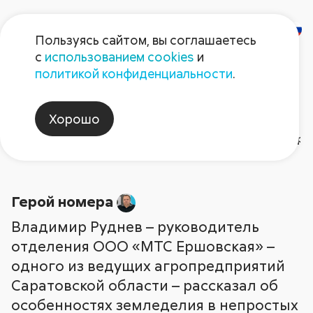
Пользуясь сайтом, вы соглашаетесь
с
использованием cookies
и
Газета
политикой конфиденциальности
.
«Поле Августа»
Хорошо
Газета №5 2024
Рубрики и темы статей
Арх
Герой номера
2026
Герой номера
2026
2025
2025
Август non-stop
2024
2024
202
202
Владимир Руднев – руководитель
отделения ООО «МТС Ершовская» –
одного из ведущих агропредприятий
Саратовской области – рассказал об
особенностях земледелия в непростых