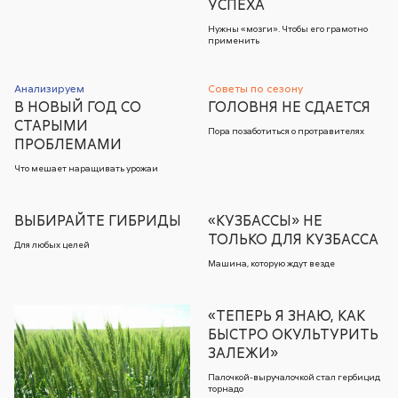
УСПЕХА
Нужны «мозги». Чтобы его грамотно
применить
Анализируем
Советы по сезону
В НОВЫЙ ГОД СО
ГОЛОВНЯ НЕ СДАЕТСЯ
СТАРЫМИ
Пора позаботиться о протравителях
ПРОБЛЕМАМИ
Что мешает наращивать урожаи
ВЫБИРАЙТЕ ГИБРИДЫ
«КУЗБАССЫ» НЕ
ТОЛЬКО ДЛЯ КУЗБАССА
Для любых целей
Машина, которую ждут везде
«ТЕПЕРЬ Я ЗНАЮ, КАК
БЫСТРО ОКУЛЬТУРИТЬ
ЗАЛЕЖИ»
Палочкой-выручалочкой стал гербицид
торнадо