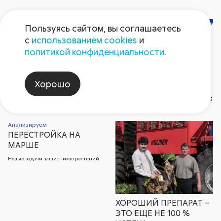
Пользуясь сайтом, вы соглашаетесь
с
использованием cookies
и
Газета
политикой конфиденциальности
.
«Поле Августа»
Хорошо
Газета №1 2005
Рубрики и темы статей
Архи
Анализируем
ПЕРЕСТРОЙКА НА
2026
Герой номера
2026
2025
2025
Август non-stop
2024
2024
202
202
МАРШЕ
Новые задачи защитников растений
ХОРОШИЙ ПРЕПАРАТ –
ЭТО ЕЩЕ НЕ 100 %