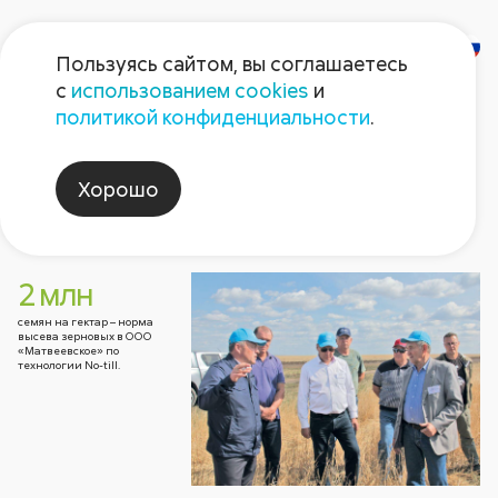
Пользуясь сайтом, вы соглашаетесь
с
использованием cookies
и
Газета
политикой конфиденциальности
.
«Поле Августа»
Хорошо
Номер газеты
No-till
Архив номеров в PDF
2 млн
2026
Герой номера
2026
2025
2025
Август non-stop
2024
2024
202
202
семян на гектар – норма
высева зерновых в ООО
«Матвеевское» по
технологии No-till.