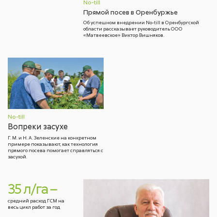
No-till
Прямой посев в Оренбуржье
Об успешном внедрении No-till в Оренбургской
области рассказывает руководитель ООО
«Матвеевское» Виктор Вишняков.
No-till
Вопреки засухе
Г. М. и Н. А. Зеленские на конкретном
примере показывают, как технология
прямого посева помогает справляться с
засухой.
35 л/га –
средний расход ГСМ на
весь цикл работ за год