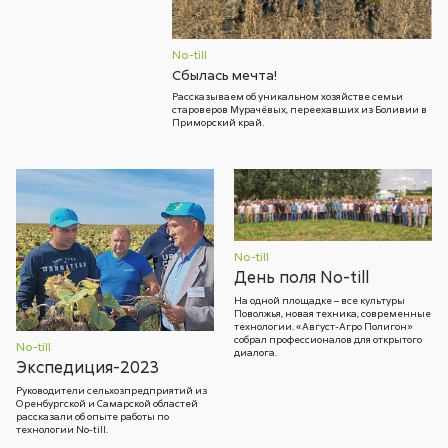
No-till
Сбылась мечта!
Рассказываем об уникальном хозяйстве семьи
староверов Мурачёвых, переехавших из Боливии в
Приморский край.
No-till
День поля No-till
На одной площадке – все культуры
Поволжья, новая техника, современные
технологии. «Август-Агро Полигон»
собрал профессионалов для открытого
No-till
диалога.
Экспедиция-2023
Руководители сельхозпредприятий из
Оренбургской и Самарской областей
рассказали об опыте работы по
технологии No-till.