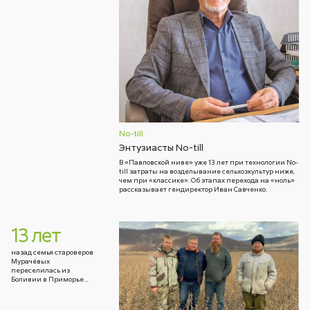
No-till
Энтузиасты No-till
В «Павловской ниве» уже 13 лет при технологии No-
till затраты на возделывание сельхозкультур ниже,
чем при «классике». Об этапах перехода на «ноль»
рассказывает гендиректор Иван Савченко.
13 лет
назад семья староверов
Мурачёвых
переселилась из
Боливии в Приморье…