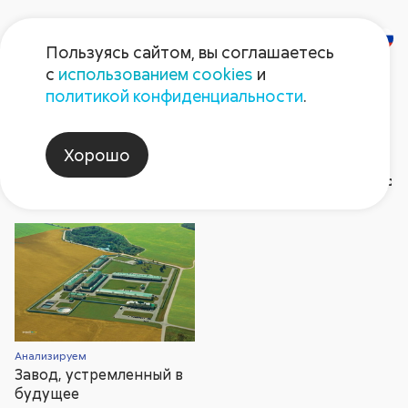
Пользуясь сайтом, вы соглашаетесь
с
использованием cookies
и
Газета
политикой конфиденциальности
.
«Поле Августа»
Хорошо
Газета №2 2012
Рубрики и темы статей
Архи
2026
Герой номера
2026
2025
2025
Август non-stop
2024
2024
202
202
Анализируем
Завод, устремленный в
будущее