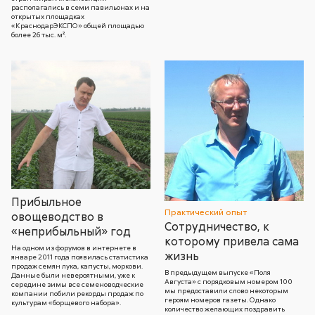
располагались в семи павильонах и на
открытых площадках
«КраснодарЭКСПО» общей площадью
более 26 тыс. м².
Прибыльное
Практический опыт
овощеводство в
Сотрудничество, к
«неприбыльный» год
которому привела сама
На одном из форумов в интернете в
жизнь
январе 2011 года появилась статистика
продаж семян лука, капусты, моркови.
В предыдущем выпуске «Поля
Данные были невероятными, уже к
Августа» с порядковым номером 100
середине зимы все семеноводческие
мы предоставили слово некоторым
компании побили рекорды продаж по
героям номеров газеты. Однако
культурам «борщевого набора».
количество желающих поздравить