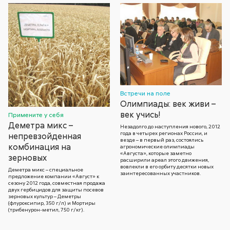
Встречи на поле
Олимпиады: век живи –
век учись!
Примените у себя
Деметра микс –
Незадолго до наступления нового, 2012
года в четырех регионах России, и
непревзойденная
везде – в первый раз, состоялись
комбинация на
агрономические олимпиады
«Августа», которые заметно
зерновых
расширили ареал этого движения,
вовлекли в его орбиту десятки новых
Деметра микс – специальное
заинтересованных участников.
предложение компании «Август» к
сезону 2012 года, совместная продажа
двух гербицидов для защиты посевов
зерновых культур – Деметры
(флуроксипир, 350 г/л) и Мортиры
(трибенурон-метил, 750 г/кг).