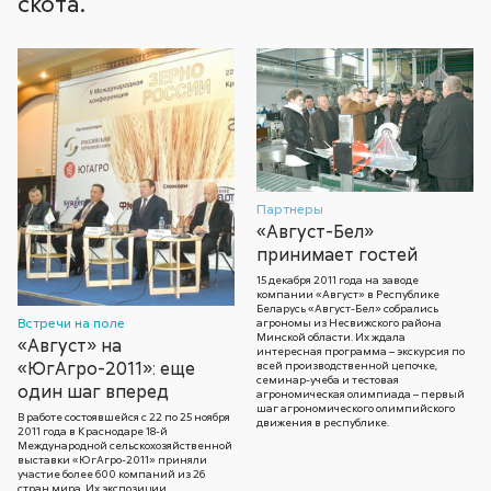
скота.
Партнеры
«Август-Бел»
принимает гостей
15 декабря 2011 года на заводе
компании «Август» в Республике
Беларусь «Август-Бел» собрались
Встречи на поле
агрономы из Несвижского района
Минской области. Их ждала
«Август» на
интересная программа – экскурсия по
«ЮгАгро-2011»: еще
всей производственной цепочке,
семинар-учеба и тестовая
один шаг вперед
агрономическая олимпиада – первый
шаг агрономического олимпийского
В работе состоявшейся c 22 по 25 ноября
движения в республике.
2011 года в Краснодаре 18-й
Международной сельскохозяйственной
выставки «ЮгАгро-2011» приняли
участие более 600 компаний из 26
стран мира. Их экспозиции