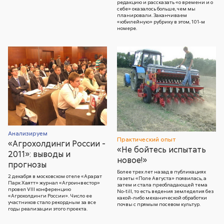
редакцию и рассказать «о времени и о
себе» оказалось больше, чем мы
планировали. Заканчиваем
«юбилейную» рубрику в этом, 101-м
номере.
Анализируем
Практический опыт
«Агрохолдинги России -
«Не бойтесь испытать
2011»: выводы и
новое!»
прогнозы
Более трех лет назад в публикациях
2 декабря в московском отеле «Арарат
газеты «Поле Августа» появилась, а
Парк Хаятт» журнал «Агроинвестор»
затем и стала преобладающей тема
провел VIII конференцию
No-till, то есть ведения земледелия без
«Агрохолдинги России». Число ее
какой-либо механической обработки
участников стало рекордным за все
почвы с прямым посевом культур.
годы реализации этого проекта.