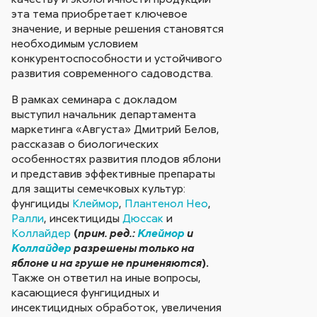
эта тема приобретает ключевое
значение, и верные решения становятся
необходимым условием
конкурентоспособности и устойчивого
развития современного садоводства.
В рамках семинара с докладом
выступил начальник департамента
маркетинга «Августа» Дмитрий Белов,
рассказав о биологических
особенностях развития плодов яблони
и представив эффективные препараты
для защиты семечковых культур:
фунгициды
Клеймор
,
Плантенол Нео
,
Ралли
, инсектициды
Дюссак
и
Коллайдер
(
прим. ред.:
Клеймор
и
Коллайдер
разрешены только на
).
яблоне и на груше не применяются
Также он ответил на иные вопросы,
касающиеся фунгицидных и
инсектицидных обработок, увеличения