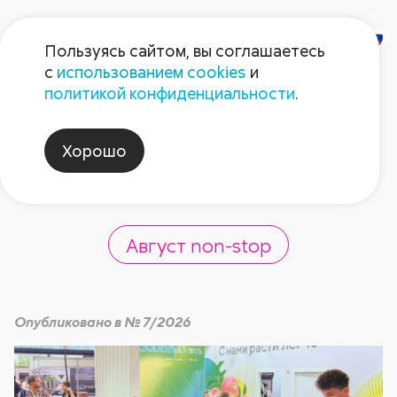
Пользуясь сайтом, вы соглашаетесь
с
использованием cookies
и
Выставка «PRO
политикой конфиденциальности
.
ЯБЛОКО 2026» в
Хорошо
Минводах
Август non-stop
Опубликовано в № 7/2026