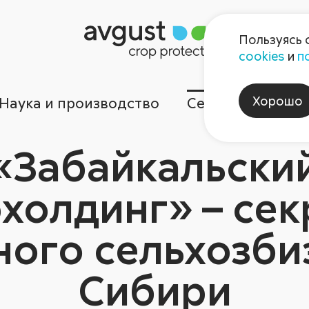
Пользуясь 
cookies
и
п
Хорошо
Наука и производство
Сервисы
Ком
«Забайкальски
холдинг» – се
ого сельхозби
Сибири