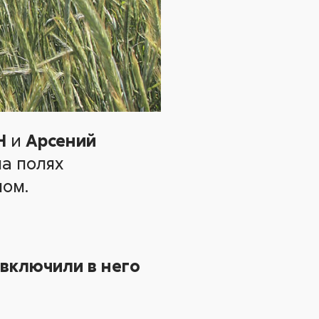
Н
и
Арсений
а полях
ном.
 включили в него