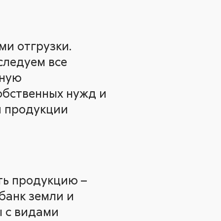
ми отгрузки.
следуем все
нную
обственных нужд и
и продукции
ть продукцию –
банк земли и
ы с видами