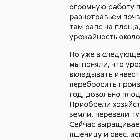
огромную работу п
разнотравьем почв
там рапс на площад
урожайность около 1
Но уже в следующе
мы поняли, что уро
вкладывать инвест
перебросить произ
год, довольно пло
Приобрели хозяйств
земли, перевели т
Сейчас выращиваем
пшеницу и овес, и