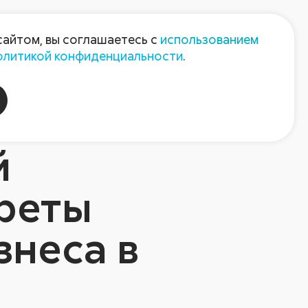
Пресс-центр
Контакты
сайтом, вы соглашаетесь с
использованием
олитикой конфиденциальности
.
пания
Август-Агро
й
креты
знеса в