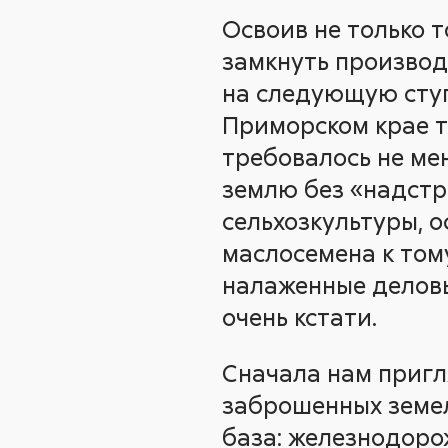
Освоив не только т
замкнуть производ
на следующую ступ
Приморском крае то
требовалось не мен
землю без «надстр
сельхозкультуры, 
маслосемена к том
налаженные делов
очень кстати.
Сначала нам пригл
заброшенных земел
база: железнодоро