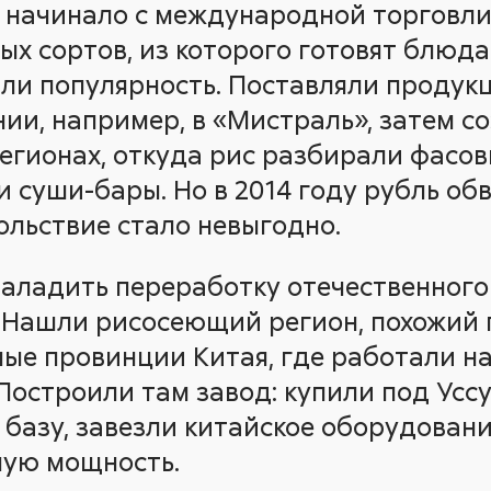
 начинало с международной торговли
ых сортов, из которого готовят блюда
али популярность. Поставляли продук
ии, например, в «Мистраль», затем со
регионах, откуда рис разбирали фасо
и суши-бары. Но в 2014 году рубль обв
льствие стало невыгодно.
аладить переработку отечественного 
. Нашли рисосеющий регион, похожий
ные провинции Китая, где работали н
Построили там завод: купили под Усс
базу, завезли китайское оборудование
ную мощность.