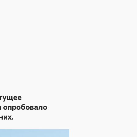
стущее
и опробовало
них.