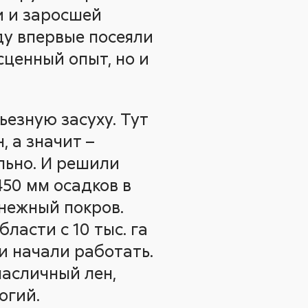
и и заросшей
ду впервые посеяли
есценный опыт, но и
езную засуху. Тут
, а значит –
льно. И решили
450 мм осадков в
снежный покров.
ласти с 10 тыс. га
и начали работать.
масличный лен,
огий.